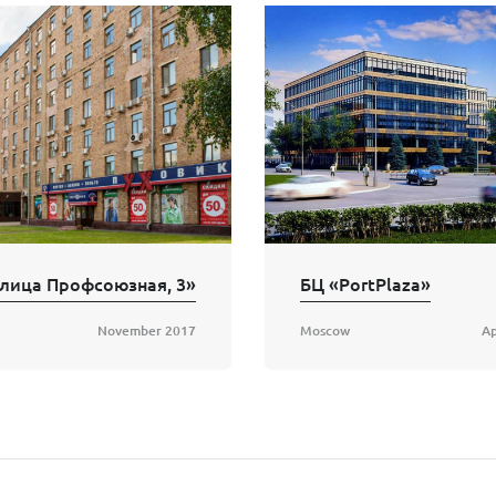
лица Профсоюзная, 3»
БЦ «PortPlaza»
November 2017
Moscow
Ap