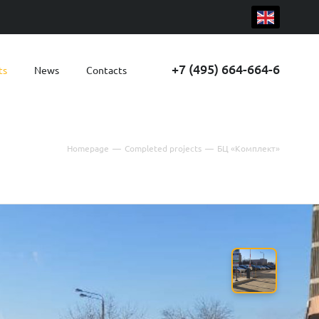
+7 (495) 664-664-6
ts
News
Contacts
Homepage
—
Completed projects
—
БЦ «Комплект»