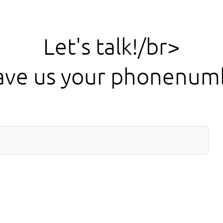
Let's talk!/br>
ave us your phonenum