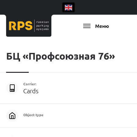
Меню
БЦ «Профсоюзная 76»
Carrier:
Cards
Object type