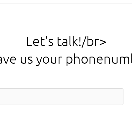
Let's talk!/br>
ave us your phonenum