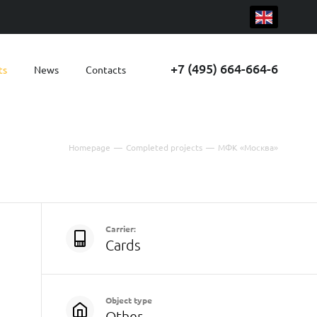
+7 (495) 664-664-6
ts
News
Contacts
Homepage
—
Completed projects
—
МФК «Москва»
Carrier:
Cards
Object type
Other