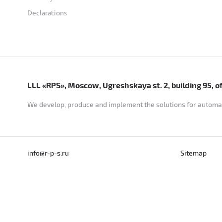
Declarations
LLL «RPS», Moscow, Ugreshskaya st. 2, building 95, off
We develop, produce and implement the solutions for automat
info@r-p-s.ru
Sitemap