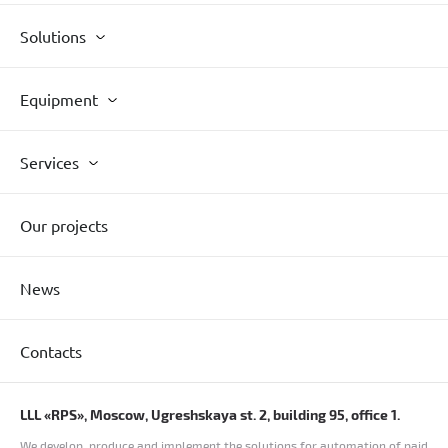
Solutions
Equipment
Services
Our projects
News
Contacts
LLL «RPS», Moscow, Ugreshskaya st. 2, building 95, office 1.
We develop, produce and implement the solutions for automation of paid