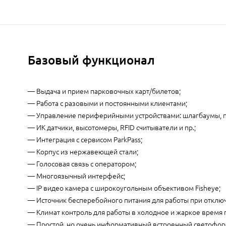
Базовый функционал
— Выдача и прием парковочных карт/билетов;
— Работа с разовыми и постоянными клиентами;
— Управление периферийными устройствами: шлагбаумы, 
— ИК датчики, высотомеры, RFID считыватели и пр.;
— Интеграция с сервисом ParkPass;
— Корпус из нержавеющей стали;
— Голосовая связь с оператором;
— Многоязычный интерфейс;
— IP видео камера с широкоугольным объективом Fisheye;
— Источник бесперебойного питания для работы при отклю
— Климат контроль для работы в холодное и жаркое время 
— Простой, но очень информативный встроенный светофор