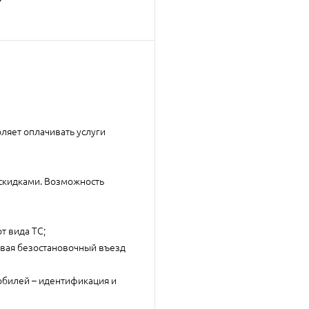
оляет оплачивать услуги
 скидками. Возможность
т вида ТС;
ивая безостановочный въезд
обилей – идентификация и