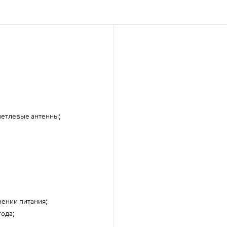
петлевые антенны;
чении питания;
года;
.