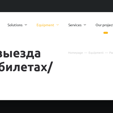
Solutions
Equipment
Services
Our projec
выезда
Homepage
—
Equipment
—
Pa
билетах/