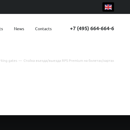
+7 (495) 664-664-6
ts
News
Contacts
rking gates
—
Стойка въезда/выезда RPS Premium на билетах/картах