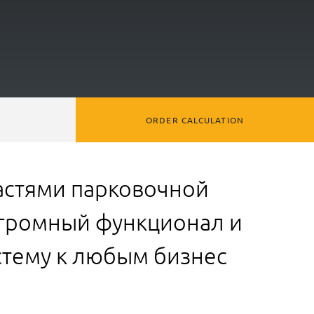
ORDER CALCULATION
астями парковочной
Огромный функционал и
стему к любым бизнес