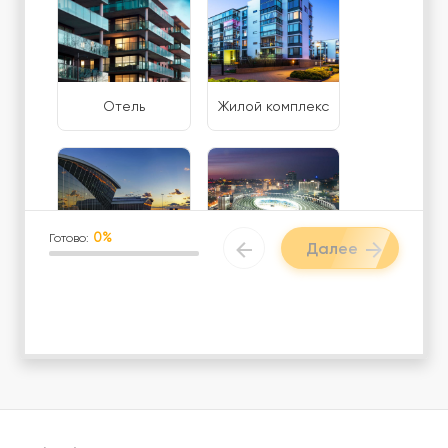
Отель
Жилой комплекс
0%
Готово:
Далее
Аэропорт / ЖД
Спорткомплекс /
Вокзал
фитнес центр
Загородный
Логистический
вэлнес-центр
центр