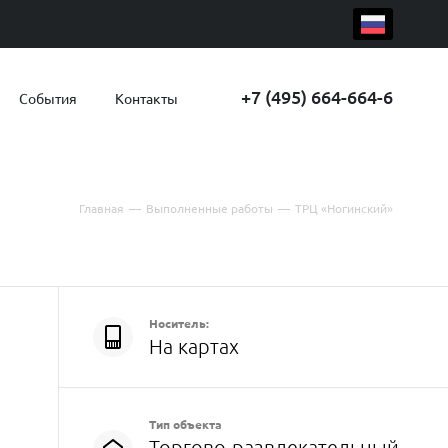
+7 (495) 664-664-6
События
Контакты
Главная
—
Выполненные работы
—
ТРЦ «Ногинский»
Носитель:
На картах
Тип объекта
Торгово-развлекательный