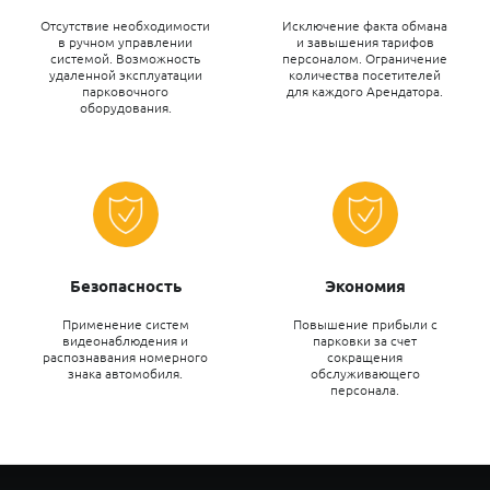
Отсутствие необходимости
Исключение факта обмана
в ручном управлении
и завышения тарифов
системой. Возможность
персоналом. Ограничение
удаленной эксплуатации
количества посетителей
парковочного
для каждого Арендатора.
оборудования.
Безопасность
Экономия
Применение систем
Повышение прибыли с
видеонаблюдения и
парковки за счет
распознавания номерного
сокращения
знака автомобиля.
обслуживающего
персонала.