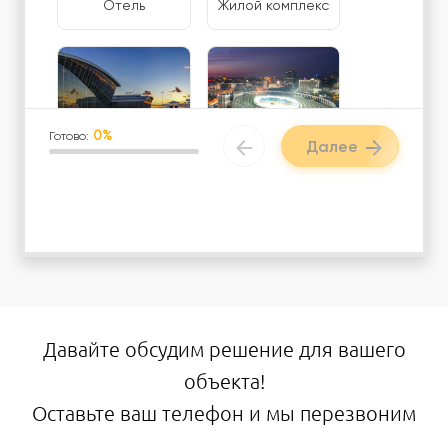
Отель
Жилой комплекс
0%
Готово:
Далее
Аэропорт / ЖД
Спорткомплекс /
Вокзал
фитнес центр
Загородный
Логистический
вэлнес-центр
центр
Давайте обсудим решение для вашего
объекта!
Оставьте ваш телефон и мы перезвоним