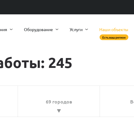
ния
Оборудование
Услуги
Наши объекты
Есть ваш регион
аботы:
245
69 городов
В