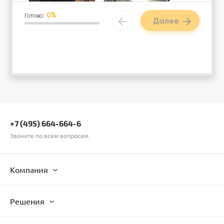
0%
Готово:
Далее
Аэропорт / ЖД
Спорткомплекс /
Вокзал
фитнес центр
Загородный
Логистический
вэлнес-центр
центр
+7 (495) 664-664-6
Звоните по всем вопросам
Компания
Другое
Решения