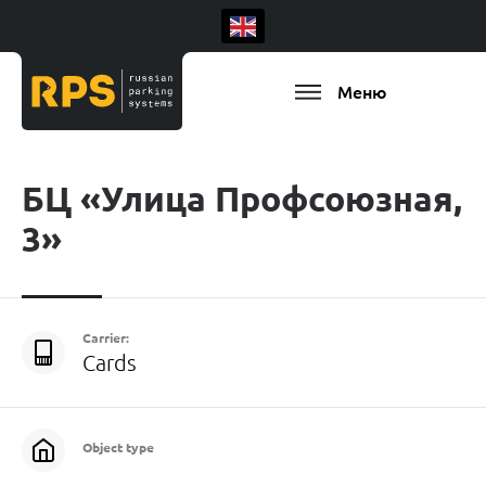
Меню
БЦ «Улица Профсоюзная,
3»
Carrier:
Cards
Object type