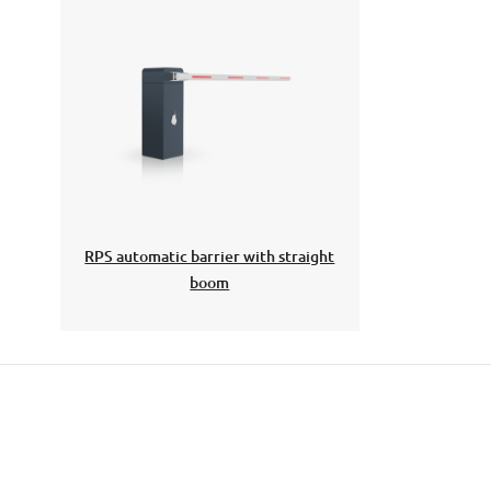
RPS automatic barrier with straight
boom