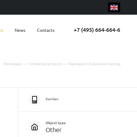
+7 (495) 664-664-6
ts
News
Contacts
Homepage
—
Completed projects
—
Парковка 5-й Донской проезд
Carrier:
Object type
Other