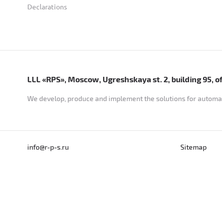
Declarations
LLL «RPS», Moscow, Ugreshskaya st. 2, building 95, off
We develop, produce and implement the solutions for automat
info@r-p-s.ru
Sitemap